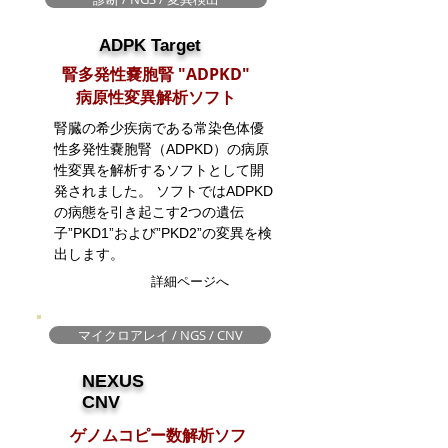
ADPK Target
腎多発性嚢胞腎 "ADPKD"
​病原性変異解析ソフト
腎臓の希少疾病である常染色体優
性多発性嚢胞腎（ADPKD）の病原
性変異を解析するソフトとして開
発されました。 ソフトではADPKD
の病態を引き起こす2つの遺伝
子”PKD1”および”PKD2”の変異を検
出します。
詳細ページへ
マイクロアレイ / NGS / CNV
NEXUS
CNV
ゲノムコピー数解析ソフ