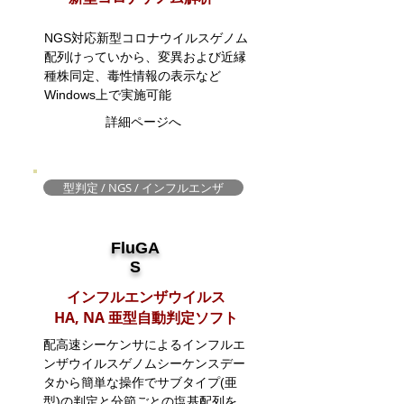
​NGS対応新型コロナウイルスゲノム
配列けっていから、変異および近縁
種株同定、毒性情報の表示など
Windows上で実施可能
詳細ページへ
型判定 / NGS / インフルエンザ
FluGA
S
インフルエンザウイルス
HA, NA 亜型自動判定ソフト
配高速シーケンサによるインフルエ
ンザウイルスゲノムシーケンスデー
タから簡単な操作でサブタイプ(亜
型)の判定と分節ごとの塩基配列を