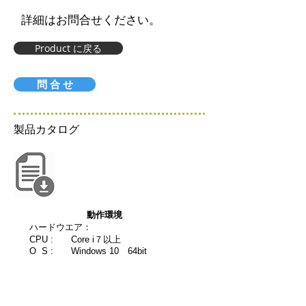
​詳細はお問合せください。
Product に戻る
問 合 せ
製品カタログ
​動作環境
ハードウエア：
CPU : Core i７以上
O S :
Windows 10 64bit
メモリ： 16G 以上
HDD: 1TB 以上