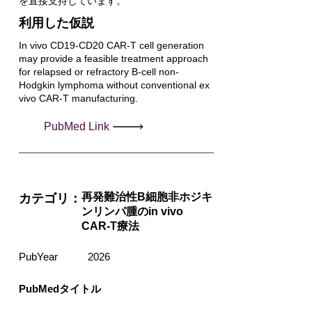
を直接支持しています。
利用した仮説
In vivo CD19-CD20 CAR-T cell generation
may provide a feasible treatment approach
for relapsed or refractory B-cell non-
Hodgkin lymphoma without conventional ex
vivo CAR-T manufacturing.
PubMed Link
再発難治性B細胞非ホジキ
カテゴリ：
ンリンパ腫のin vivo
CAR-T療法
PubYear
2026
PubMedタイトル