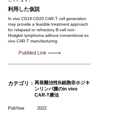
利用した仮説
In vivo CD19-CD20 CAR-T cell generation
may provide a feasible treatment approach
for relapsed or refractory B-cell non-
Hodgkin lymphoma without conventional ex
vivo CAR-T manufacturing.
PubMed Link
再発難治性B細胞非ホジキ
カテゴリ：
ンリンパ腫のin vivo
CAR-T療法
PubYear
2022
PubMedタイトル