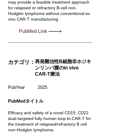
may provide a feasible treatment approach
for relapsed or refractory B-cell non-
Hodgkin lymphoma without conventional ex
vivo CAR-T manufacturing.
PubMed Link
再発難治性B細胞非ホジキ
カテゴリ：
ンリンパ腫のin vivo
CAR-T療法
PubYear
2025
PubMedタイトル
Efficacy and safety of a novel CD19, CD22
dual-targeted fully human loop bi-CAR-T for
the treatment of relapsed/refractory B cell
non-Hodgkin lymphoma.