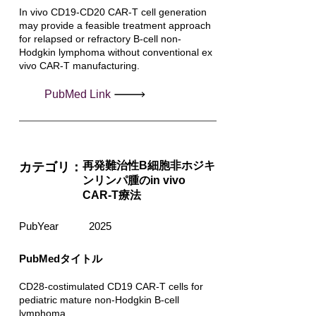
In vivo CD19-CD20 CAR-T cell generation
may provide a feasible treatment approach
for relapsed or refractory B-cell non-
Hodgkin lymphoma without conventional ex
vivo CAR-T manufacturing.
PubMed Link
再発難治性B細胞非ホジキ
カテゴリ：
ンリンパ腫のin vivo
CAR-T療法
PubYear
2025
PubMedタイトル
CD28-costimulated CD19 CAR-T cells for
pediatric mature non-Hodgkin B-cell
lymphoma.