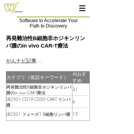
Software to Accelerate Your
Path to Discovery
再発難治性B細胞非ホジキンリン
パ腫のin vivo CAR-T療法
がんナビ記事はこちら
AIおす
カテゴリ（仮説キーワード）
すめ
再発難治性B細胞非ホジキンリンパ
31
腫のin vivo CAR-T療法
LB2501 CD19 CD20 CAR-T リンパ
6
腫
15
LB2501 フェーズ1 B細胞リンパ腫