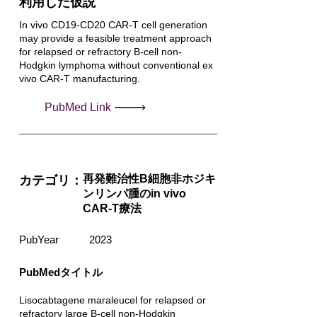
利用した仮説
In vivo CD19-CD20 CAR-T cell generation
may provide a feasible treatment approach
for relapsed or refractory B-cell non-
Hodgkin lymphoma without conventional ex
vivo CAR-T manufacturing.
PubMed Link
再発難治性B細胞非ホジキ
カテゴリ：
ンリンパ腫のin vivo
CAR-T療法
PubYear
2023
PubMedタイトル
Lisocabtagene maraleucel for relapsed or
refractory large B-cell non-Hodgkin