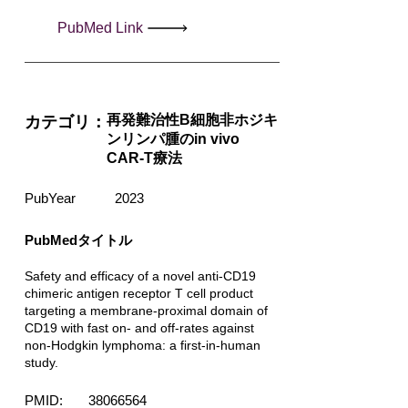
PubMed Link
再発難治性B細胞非ホジキ
カテゴリ：
ンリンパ腫のin vivo
CAR-T療法
PubYear
2023
PubMedタイトル
Safety and efficacy of a novel anti-CD19
chimeric antigen receptor T cell product
targeting a membrane-proximal domain of
CD19 with fast on- and off-rates against
non-Hodgkin lymphoma: a first-in-human
study.
PMID:
38066564