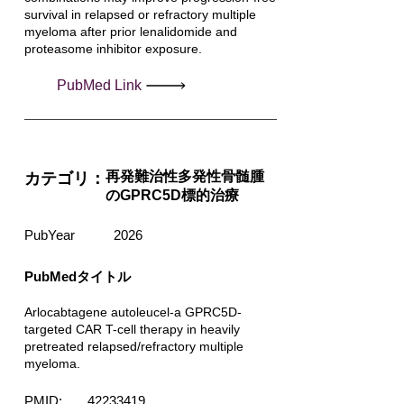
survival in relapsed or refractory multiple
myeloma after prior lenalidomide and
proteasome inhibitor exposure.
PubMed Link
再発難治性多発性骨髄腫
カテゴリ：
のGPRC5D標的治療
PubYear
2026
PubMedタイトル
Arlocabtagene autoleucel-a GPRC5D-
targeted CAR T-cell therapy in heavily
pretreated relapsed/refractory multiple
myeloma.
PMID:
42233419