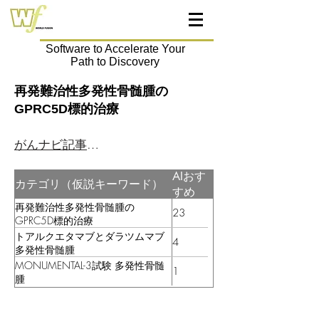
Software to Accelerate Your
Path to Discovery
再発難治性多発性骨髄腫の
GPRC5D標的治療
がんナビ記事はこちら
AIおす
カテゴリ（仮説キーワード）
すめ
再発難治性多発性骨髄腫の
23
GPRC5D標的治療
トアルクエタマブとダラツムマブ
4
多発性骨髄腫
MONUMENTAL-3試験 多発性骨髄
1
腫