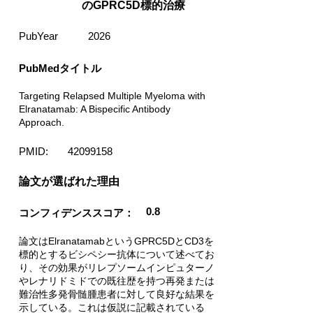
のGPRC5D標的治療
PubYear
2026
PubMedタイトル
Targeting Relapsed Multiple Myeloma with
Elranatamab: A Bispecific Antibody
Approach.
PMID:
42099158
​論文が選ばれた理由
0.8
コンフィデンススコア：
論文はElranatamabというGPRC5DとCD3を
標的とするビシペシー抗体について述べてお
り、その効果がリレプソームインピュターノ
やレナリドミドでの既往歴を持つ再発または
難治性多発骨髄腫患者に対して良好な結果を
示している。これは仮説に記載されている