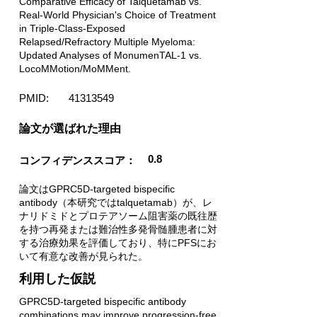
Comparative Efficacy of Talquetamab vs.
Real-World Physician's Choice of Treatment
in Triple-Class-Exposed
Relapsed/Refractory Multiple Myeloma:
Updated Analyses of MonumenTAL-1 vs.
LocoMMotion/MoMMent.
PMID:
41313549
​論文が選ばれた理由
0.8
コンフィデンススコア：
論文はGPRC5D-targeted bispecific
antibody（本研究ではtalquetamab）が、レ
ナリドミドとプロテアソーム阻害薬の既往歴
を持つ再発または難治性多発骨髄腫患者に対
する治療効果を評価しており、特にPFSにお
いて有意な改善が見られた。
利用した仮説
GPRC5D-targeted bispecific antibody
combinations may improve progression-free