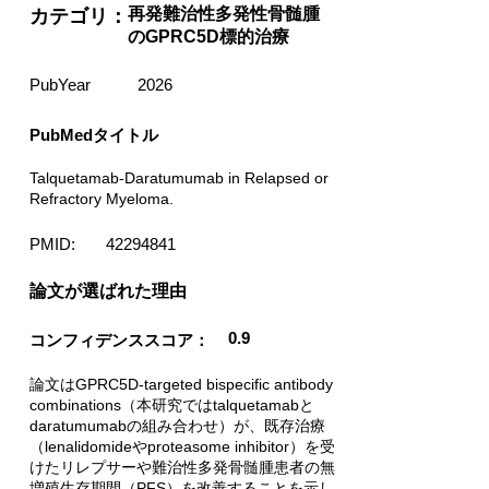
再発難治性多発性骨髄腫
カテゴリ：
のGPRC5D標的治療
PubYear
2026
PubMedタイトル
Talquetamab-Daratumumab in Relapsed or
Refractory Myeloma.
PMID:
42294841
​論文が選ばれた理由
0.9
コンフィデンススコア：
論文はGPRC5D-targeted bispecific antibody
combinations（本研究ではtalquetamabと
daratumumabの組み合わせ）が、既存治療
（lenalidomideやproteasome inhibitor）を受
けたリレプサーや難治性多発骨髄腫患者の無
増殖生存期間（PFS）を改善することを示し