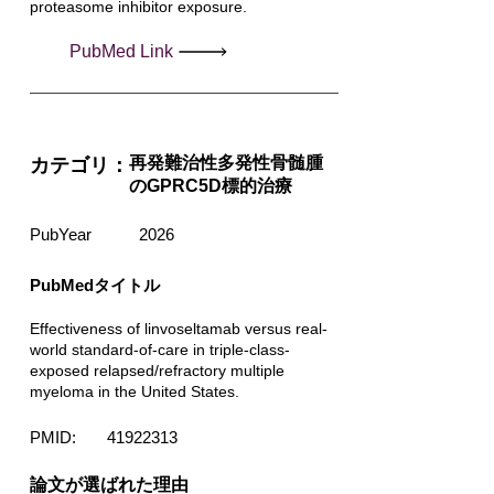
proteasome inhibitor exposure.
PubMed Link
再発難治性多発性骨髄腫
カテゴリ：
のGPRC5D標的治療
PubYear
2026
PubMedタイトル
Effectiveness of linvoseltamab versus real-
world standard-of-care in triple-class-
exposed relapsed/refractory multiple
myeloma in the United States.
PMID:
41922313
​論文が選ばれた理由