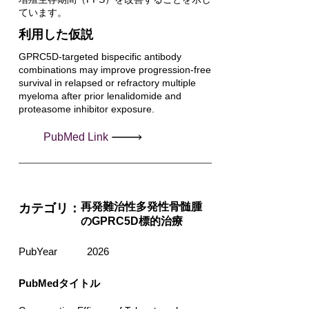
ています。
利用した仮説
GPRC5D-targeted bispecific antibody
combinations may improve progression-free
survival in relapsed or refractory multiple
myeloma after prior lenalidomide and
proteasome inhibitor exposure.
PubMed Link
再発難治性多発性骨髄腫
カテゴリ：
のGPRC5D標的治療
PubYear
2026
PubMedタイトル