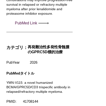
combinations may improve progression-free
survival in relapsed or refractory multiple
myeloma after prior lenalidomide and
proteasome inhibitor exposure.
PubMed Link
再発難治性多発性骨髄腫
カテゴリ：
のGPRC5D標的治療
PubYear
2026
PubMedタイトル
YMN-V115: a novel humanized
BCMA/GPRC5D/CD3 trispecific antibody in
relapsed/refractory multiple myeloma.
PMID:
41708144