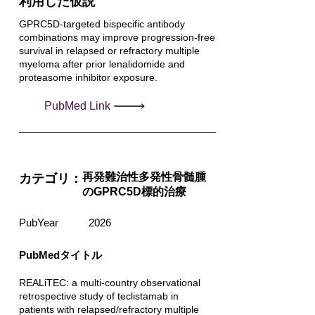
利用した仮説
GPRC5D-targeted bispecific antibody
combinations may improve progression-free
survival in relapsed or refractory multiple
myeloma after prior lenalidomide and
proteasome inhibitor exposure.
PubMed Link
再発難治性多発性骨髄腫
カテゴリ：
のGPRC5D標的治療
PubYear
2026
PubMedタイトル
REALiTEC: a multi-country observational
retrospective study of teclistamab in
patients with relapsed/refractory multiple