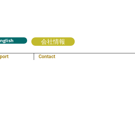
nglish
会社情報
port
Contact