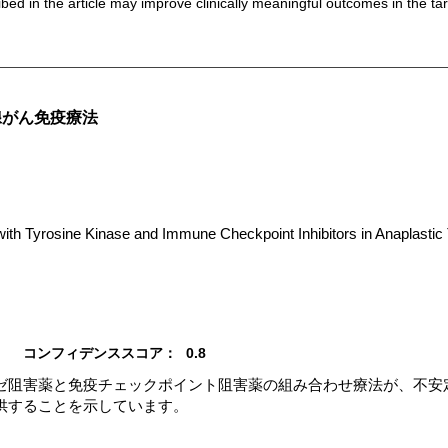
bed in the article may improve clinically meaningful outcomes in the ta
腺がん免疫療法
th Tyrosine Kinase and Immune Checkpoint Inhibitors in Anaplastic 
コンフィデンススコア：
0.8
ゼ阻害薬と免疫チェックポイント阻害薬の組み合わせ療法が、不安
供することを示しています。