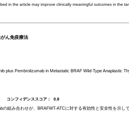
bed in the article may improve clinically meaningful outcomes in the ta
腺がん免疫療法
nib plus Pembrolizumab in Metastatic BRAF Wild-Type Anaplastic Th
コンフィデンススコア：
0.8
embrolizumabの組み合わせが、BRAFWT-ATCに対する有効性と安全