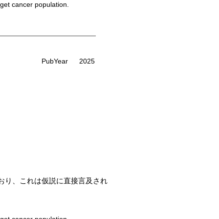
rget cancer population.
PubYear
2025
おり、これは仮説に直接言及され