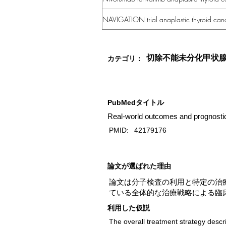
NAVIGATION trial anaplastic thyroid can
切除不能未分化甲状
カテゴリ：
PubMedタイトル
Real-world outcomes and prognostic
PMID:
42179176
​論文が選ばれた理由
論文は分子検査の利用と特定の治
ている全体的な治療戦略による臨
利用した仮説
The overall treatment strategy descri