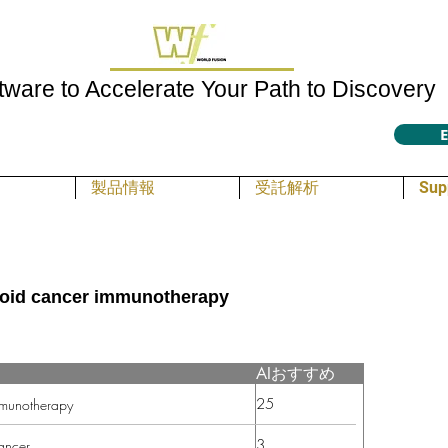
tware to Accelerate Your Path to Discovery
E
製品情報
受託解析
Sup
yroid cancer immunotherapy
AIおすすめ
25
mmunotherapy
3
cancer