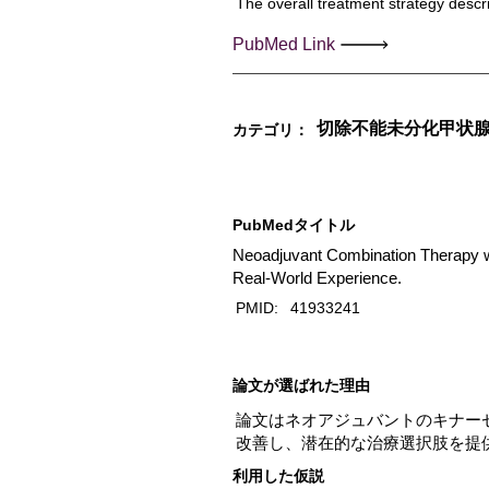
The overall treatment strategy descri
PubMed Link
切除不能未分化甲状
カテゴリ：
PubMedタイトル
Neoadjuvant Combination Therapy wi
Real-World Experience.
PMID:
41933241
​論文が選ばれた理由
論文はネオアジュバントのキナー
改善し、潜在的な治療選択肢を提
利用した仮説