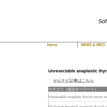
Sof
Home
NEWS & INFO
Unresectable anaplastic th
がんナビ記事はこちら
カテゴリ（仮説キーワード）
Unresectable anaplastic thyroid cancer i
Nivolumab lenvatinib anaplastic thyroid 