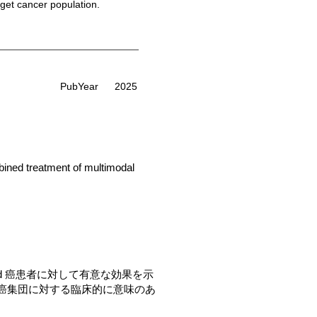
rget cancer population.
PubYear
2025
bined treatment of multimodal
d 癌患者に対して有意な効果を示
癌集団に対する臨床的に意味のあ