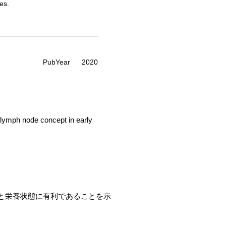
es.
PubYear
2020
l lymph node concept in early
Lと栄養状態に有利であることを示