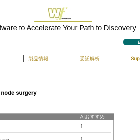
tware to Accelerate Your Path to Discovery
E
製品情報
受託解析
Sup
l node surgery
AIおすすめ
1
1
cancer