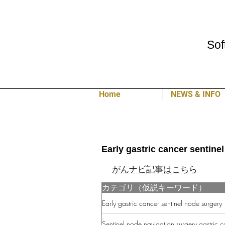
Sof
Home
NEWS & INFO
Early gastric cancer sentine
がんナビ記事はこちら
カテゴリ（仮説キーワード）
Early gastric cancer sentinel node surgery
Sentinel node navigation surgery gastric 