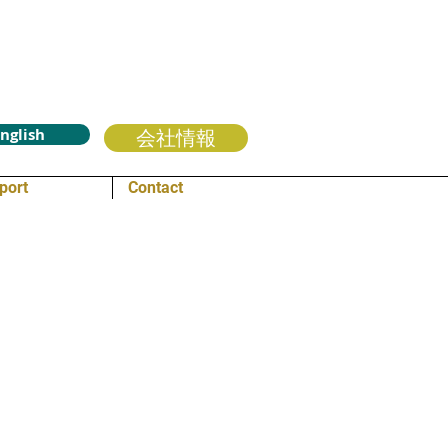
nglish
会社情報
port
Contact