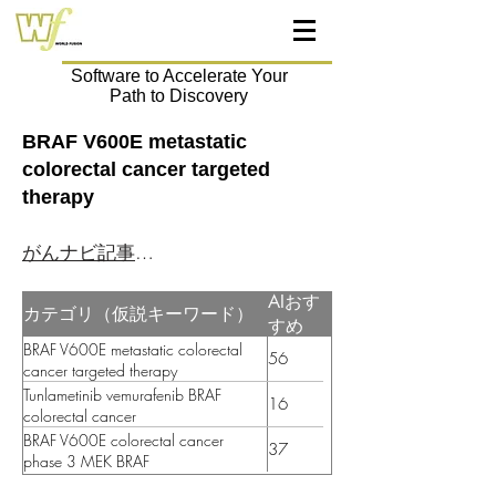
Software to Accelerate Your
Path to Discovery
BRAF V600E metastatic
colorectal cancer targeted
therapy
がんナビ記事はこちら
AIおす
カテゴリ（仮説キーワード）
すめ
BRAF V600E metastatic colorectal
56
cancer targeted therapy
Tunlametinib vemurafenib BRAF
16
colorectal cancer
BRAF V600E colorectal cancer
37
phase 3 MEK BRAF