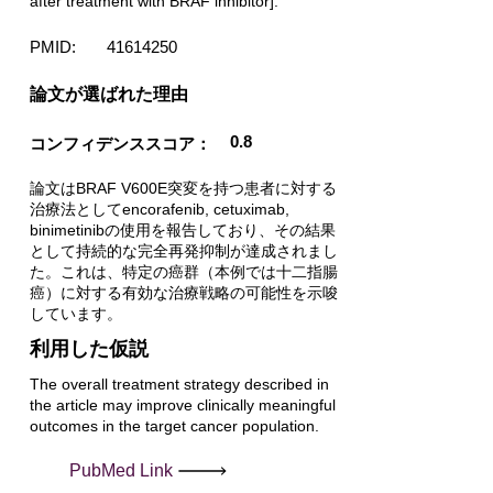
after treatment with BRAF inhibitor].
PMID:
41614250
​論文が選ばれた理由
0.8
コンフィデンススコア：
論文はBRAF V600E突変を持つ患者に対する
治療法としてencorafenib, cetuximab,
binimetinibの使用を報告しており、その結果
として持続的な完全再発抑制が達成されまし
た。これは、特定の癌群（本例では十二指腸
癌）に対する有効な治療戦略の可能性を示唆
しています。
利用した仮説
The overall treatment strategy described in
the article may improve clinically meaningful
outcomes in the target cancer population.
PubMed Link