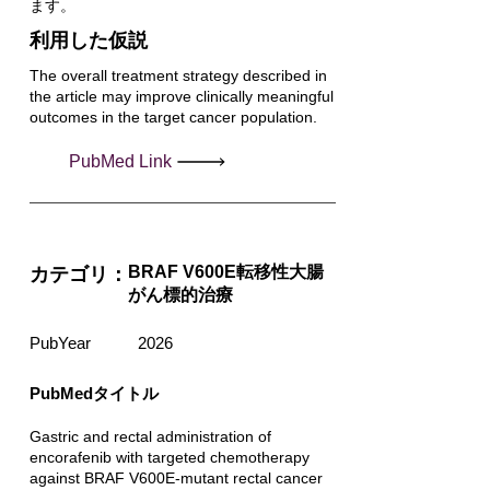
ます。
利用した仮説
The overall treatment strategy described in
the article may improve clinically meaningful
outcomes in the target cancer population.
PubMed Link
BRAF V600E転移性大腸
カテゴリ：
がん標的治療
PubYear
2026
PubMedタイトル
Gastric and rectal administration of
encorafenib with targeted chemotherapy
against BRAF V600E-mutant rectal cancer