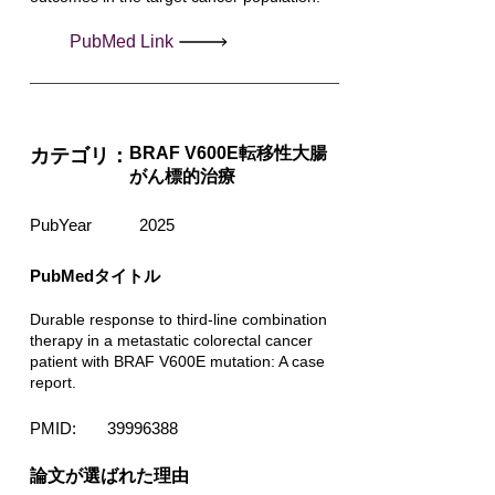
PubMed Link
BRAF V600E転移性大腸
カテゴリ：
がん標的治療
PubYear
2025
PubMedタイトル
Durable response to third-line combination
therapy in a metastatic colorectal cancer
patient with BRAF V600E mutation: A case
report.
PMID:
39996388
​論文が選ばれた理由