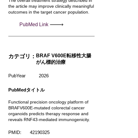
The overall treatment strategy described in
the article may improve clinically meaningful
outcomes in the target cancer population.
PubMed Link
BRAF V600E転移性大腸
カテゴリ：
がん標的治療
PubYear
2026
PubMedタイトル
Functional precision oncology platform of
BRAFV600E-mutated colorectal cancer
organoids predicts therapy response and
reveals RNF43-mediated immunogenicity.
PMID:
42190325