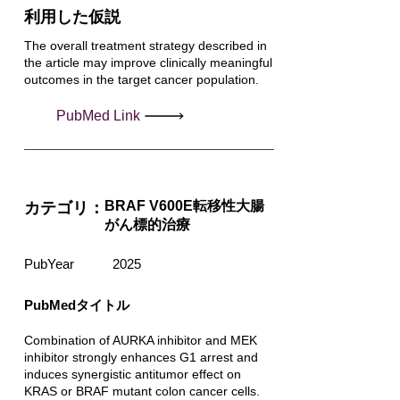
利用した仮説
The overall treatment strategy described in
the article may improve clinically meaningful
outcomes in the target cancer population.
PubMed Link
BRAF V600E転移性大腸
カテゴリ：
がん標的治療
PubYear
2025
PubMedタイトル
Combination of AURKA inhibitor and MEK
inhibitor strongly enhances G1 arrest and
induces synergistic antitumor effect on
KRAS or BRAF mutant colon cancer cells.