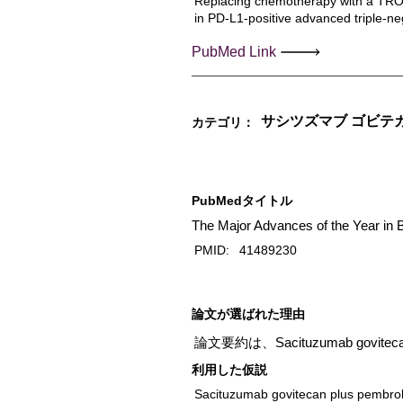
Replacing chemotherapy with a TROP
in PD-L1-positive advanced triple-ne
PubMed Link
サシツズマブ ゴビテ
カテゴリ：
PubMedタイトル
The Major Advances of the Year in 
PMID:
41489230
​論文が選ばれた理由
論文要約は、Sacituzumab govitec
利用した仮説
Sacituzumab govitecan plus pembrol