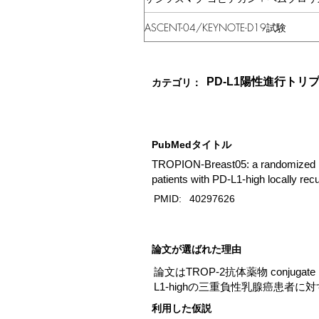
ASCENT-04/KEYNOTE-D19試験
PD-L1陽性進行ト
カテゴリ：
PubMedタイトル
TROPION-Breast05: a randomized ph
patients with PD-L1-high locally recu
PMID:
40297626
​論文が選ばれた理由
論文はTROP-2抗体薬物 conjugate（
L1-highの三重負性乳腺癌患
利用した仮説