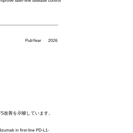
rove later-line disease control
PubYear
2026
BCに対するPFS改善を示唆しています。
umab in first-line PD-L1-