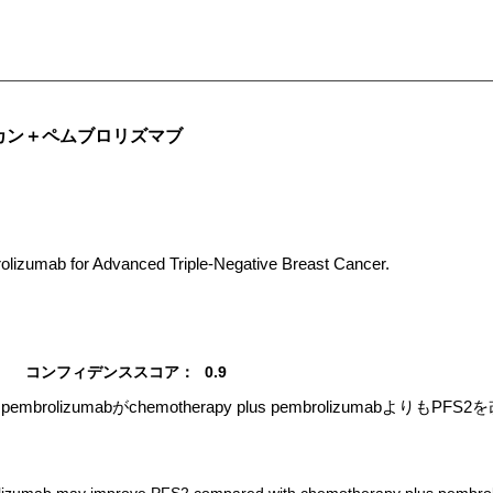
カン＋ペムブロリズマブ
lizumab for Advanced Triple-Negative Breast Cancer.
コンフィデンススコア：
0.9
plus pembrolizumabがchemotherapy plus pembrolizum