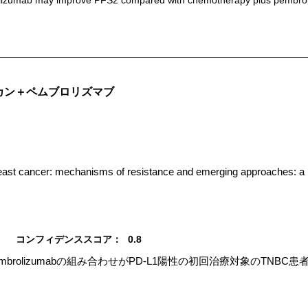
izumab may improve PFS2 compared with chemotherapy plus pembroliz
カン＋ペムブロリズマブ
reast cancer: mechanisms of resistance and emerging approaches: a n
コンフィデンススコア：
0.8
canとpembrolizumabの組み合わせがPD-L1陽性の初回治療対象のTN