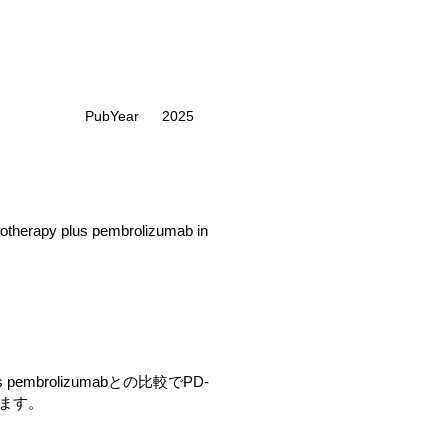
PubYear
2025
otherapy plus pembrolizumab in
s pembrolizumabとの比較でPD-
います。