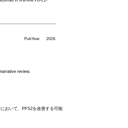
umab in first-line PD-L1-
PubYear
2026
arrative review.
BC患者において、PFS2を改善する可能