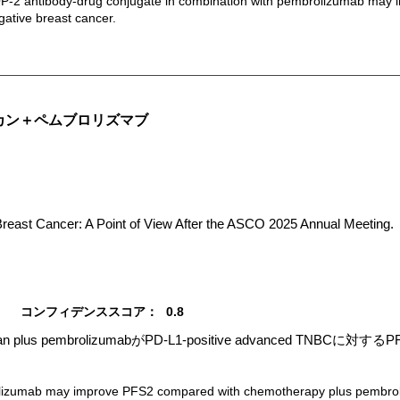
-2 antibody-drug conjugate in combination with pembrolizumab may imp
gative breast cancer.
カン＋ペムブロリズマブ
Breast Cancer: A Point of View After the ASCO 2025 Annual Meeting.
コンフィデンススコア：
0.8
an plus pembrolizumabがPD-L1-positive advanced TN
izumab may improve PFS2 compared with chemotherapy plus pembroliz