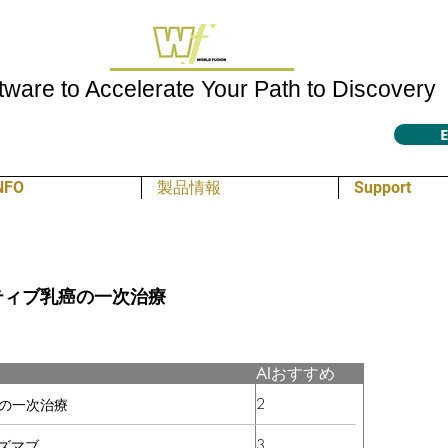
tware to Accelerate Your Path to Discovery
E
NFO
製品情報
Support
ガティブ乳癌の一次治療
AIおすすめ
2
癌の一次治療
3
ズマブ