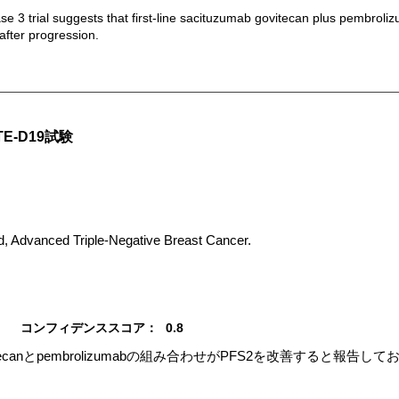
trial suggests that first-line sacituzumab govitecan plus pembroli
after progression.
TE-D19試験
, Advanced Triple-Negative Breast Cancer.
コンフィデンススコア：
0.8
ovitecanとpembrolizumabの組み合わせがPFS2を改善すると