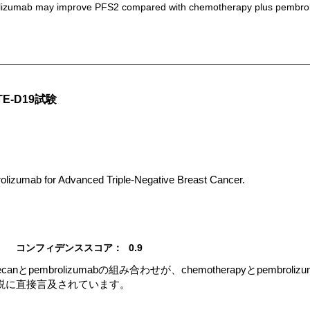
izumab may improve PFS2 compared with chemotherapy plus pembroliz
TE-D19試験
lizumab for Advanced Triple-Negative Breast Cancer.
コンフィデンススコア：
0.9
tecanとpembrolizumabの組み合わせが、chemotherapyとpembr
説に直接言及されています。