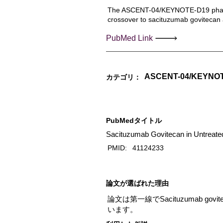
The ASCENT-04/KEYNOTE-D19 phase 3 
crossover to sacituzumab govitecan 
PubMed Link
ASCENT-04/KEYNO
カテゴリ：
PubMedタイトル
Sacituzumab Govitecan in Untreated
PMID:
41124233
​論文が選ばれた理由
論文は第一線でSacituzumab g
います。