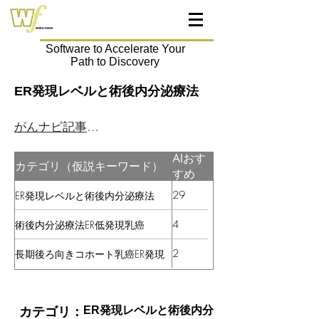
Software to Accelerate Your
Path to Discovery
ER発現レベルと術後内分泌療法
がんナビ記事はこちら
AIおす
カテゴリ（仮説キーワード）
すめ
29
ER発現レベルと術後内分泌療法
4
術後内分泌療法ER低発現乳癌
2
長期後ろ向きコホート乳癌ER発現
ER発現レベルと術後内分
カテゴリ：