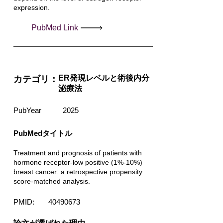
expression.
PubMed Link
ER発現レベルと術後内分
カテゴリ：
泌療法
PubYear
2025
PubMedタイトル
Treatment and prognosis of patients with
hormone receptor-low positive (1%-10%)
breast cancer: a retrospective propensity
score-matched analysis.
PMID:
40490673