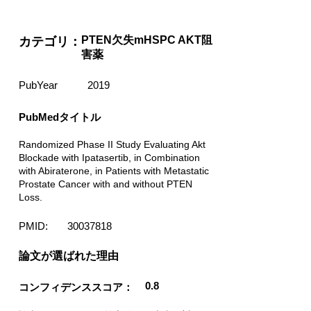
PTEN欠失mHSPC AKT阻
カテゴリ：
害薬
PubYear
2019
PubMedタイトル
Randomized Phase II Study Evaluating Akt
Blockade with Ipatasertib, in Combination
with Abiraterone, in Patients with Metastatic
Prostate Cancer with and without PTEN
Loss.
PMID:
30037818
​論文が選ばれた理由
0.8
コンフィデンススコア：