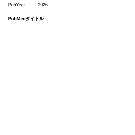
PubYear
2026
PubMedタイトル
Capivasertib plus abiraterone in PTEN-
deficient metastatic hormone-sensitive
prostate cancer: CAPItello-281 phase III
study.
PMID:
41120017
​論文が選ばれた理由
0.8
コンフィデンススコア：
論文はCapivasertibとabirateroneの組み合わ
せがPTEN-lossのmHSPCにおいて有意な
rPFS改善をもたらすことを示しており、こ
れは仮説に直接言及されています。
利用した仮説