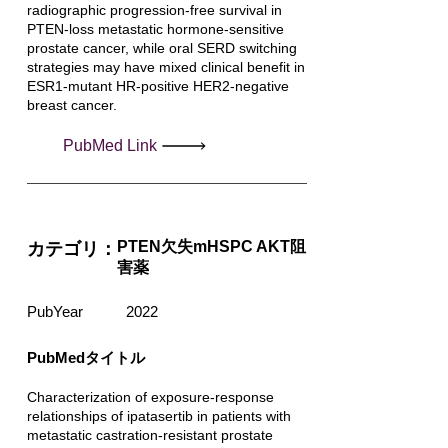
radiographic progression-free survival in
PTEN-loss metastatic hormone-sensitive
prostate cancer, while oral SERD switching
strategies may have mixed clinical benefit in
ESR1-mutant HR-positive HER2-negative
breast cancer.
PubMed Link
PTEN欠失mHSPC AKT阻
カテゴリ：
害薬
PubYear
2022
PubMedタイトル
Characterization of exposure-response
relationships of ipatasertib in patients with
metastatic castration-resistant prostate