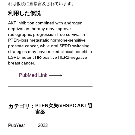
れは仮説に直接言及されています。
利用した仮説
AKT inhibition combined with androgen
deprivation therapy may improve
radiographic progression-free survival in
PTEN-loss metastatic hormone-sensitive
prostate cancer, while oral SERD switching
strategies may have mixed clinical benefit in
ESR1-mutant HR-positive HER2-negative
breast cancer.
PubMed Link
PTEN欠失mHSPC AKT阻
カテゴリ：
害薬
PubYear
2023