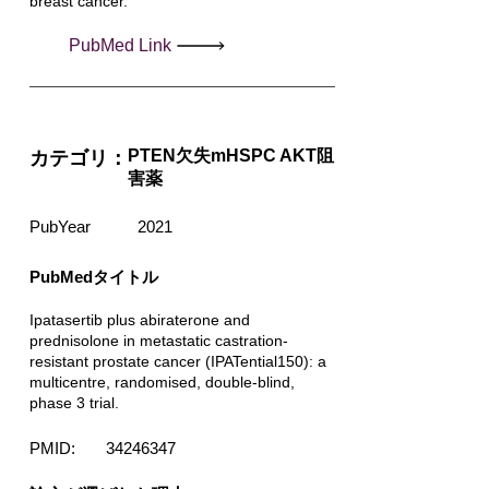
breast cancer.
PubMed Link
PTEN欠失mHSPC AKT阻
カテゴリ：
害薬
PubYear
2021
PubMedタイトル
Ipatasertib plus abiraterone and
prednisolone in metastatic castration-
resistant prostate cancer (IPATential150): a
multicentre, randomised, double-blind,
phase 3 trial.
PMID:
34246347