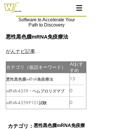
Software to Accelerate Your
Path to Discovery
悪性黒色腫mRNA免疫療法
がんナビ記事はこちら
AIおす
カテゴリ（仮説キーワード）
すめ
13
悪性黒色腫mRNA免疫療法
0
mRNA-4359・ペムブロリズマブ
0
mRNA-4359-P101試験
悪性黒色腫mRNA免疫療
カテゴリ：