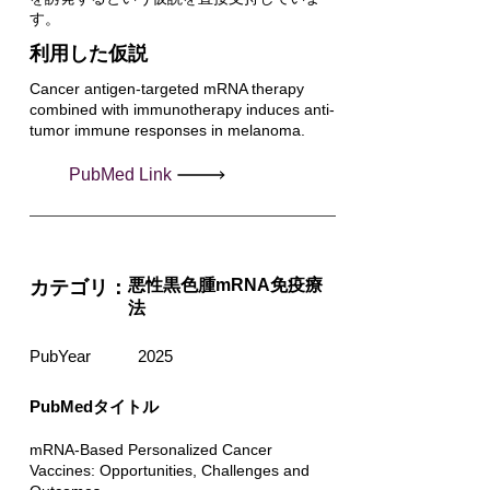
す。
利用した仮説
Cancer antigen-targeted mRNA therapy
combined with immunotherapy induces anti-
tumor immune responses in melanoma.
PubMed Link
悪性黒色腫mRNA免疫療
カテゴリ：
法
PubYear
2025
PubMedタイトル
mRNA-Based Personalized Cancer
Vaccines: Opportunities, Challenges and