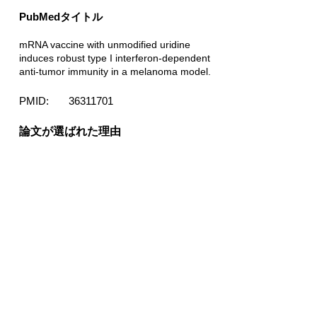
PubMedタイトル
mRNA vaccine with unmodified uridine
induces robust type I interferon-dependent
anti-tumor immunity in a melanoma model.
PMID:
36311701
​論文が選ばれた理由
0.8
コンフィデンススコア：
論文はCancer antigen-targeted mRNA
therapyが免疫応答を引き起こし、これによ
りmelanomaの腫瘍抑制効果があることを示
しています。
利用した仮説
Cancer antigen-targeted mRNA therapy
combined with immunotherapy induces anti-
tumor immune responses in melanoma.