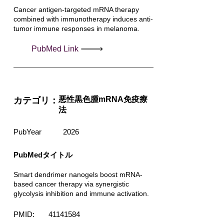
Cancer antigen-targeted mRNA therapy
combined with immunotherapy induces anti-
tumor immune responses in melanoma.
PubMed Link
悪性黒色腫mRNA免疫療
カテゴリ：
法
PubYear
2026
PubMedタイトル
Smart dendrimer nanogels boost mRNA-
based cancer therapy via synergistic
glycolysis inhibition and immune activation.
PMID:
41141584