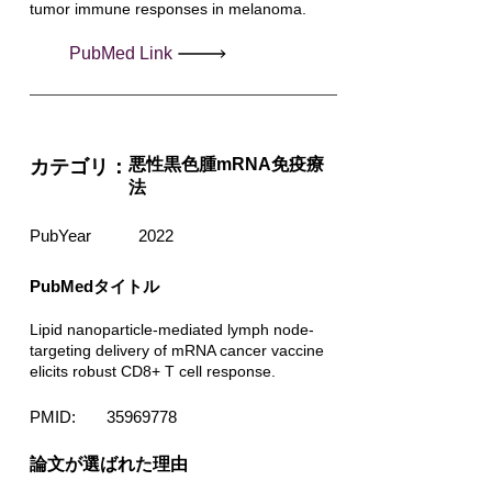
tumor immune responses in melanoma.
PubMed Link
悪性黒色腫mRNA免疫療
カテゴリ：
法
PubYear
2022
PubMedタイトル
Lipid nanoparticle-mediated lymph node-
targeting delivery of mRNA cancer vaccine
elicits robust CD8+ T cell response.
PMID:
35969778
​論文が選ばれた理由