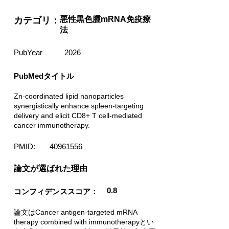
悪性黒色腫mRNA免疫療
カテゴリ：
法
PubYear
2026
PubMedタイトル
Zn-coordinated lipid nanoparticles
synergistically enhance spleen-targeting
delivery and elicit CD8+ T cell-mediated
cancer immunotherapy.
PMID:
40961556
​論文が選ばれた理由
0.8
コンフィデンススコア：
論文はCancer antigen-targeted mRNA
therapy combined with immunotherapyとい