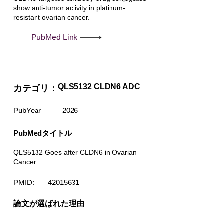
show anti-tumor activity in platinum-
resistant ovarian cancer.
PubMed Link
QLS5132 CLDN6 ADC
カテゴリ：
PubYear
2026
PubMedタイトル
QLS5132 Goes after CLDN6 in Ovarian
Cancer.
PMID:
42015631
​論文が選ばれた理由