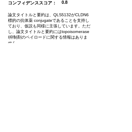
0.8
コンフィデンススコア：
論文タイトルと要約は、QLS5132がCLDN6
標的の抗体薬 conjugateであることを支持し
ており、仮説も同様に主張しています。ただ
し、論文タイトルと要約にはtopoisomerase
I抑制剤のペイロードに関する情報はありま
せん。
利用した仮説
QLS5132 targets CLDN6 and delivers a
topoisomerase I inhibitor payload in ovarian
cancer.
PubMed Link
​会社案内