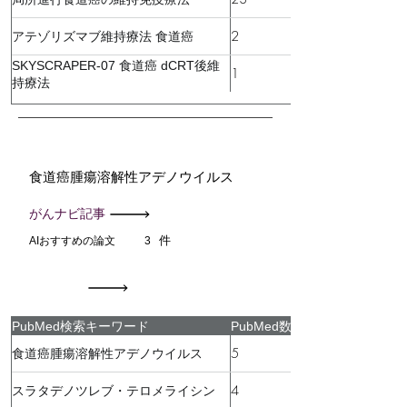
2
アテゾリズマブ維持療法 食道癌
SKYSCRAPER-07 食道癌 dCRT後維
1
持療法
食道癌腫瘍溶解性アデノウイルス
がんナビ記事
件
AIおすすめの論文
3
PubMed検索キーワード
PubMed数
5
食道癌腫瘍溶解性アデノウイルス
4
スラタデノツレブ・テロメライシン