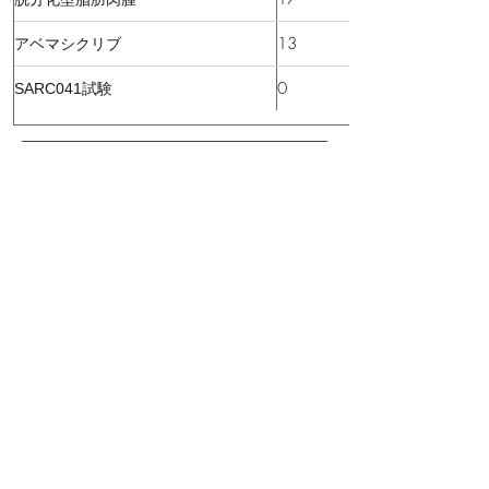
13
アベマシクリブ
0
SARC041試験