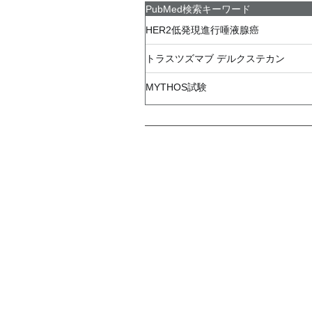
PubMed検索キーワード
HER2低発現進行唾液腺癌
トラスツズマブ デルクステカン
MYTHOS試験