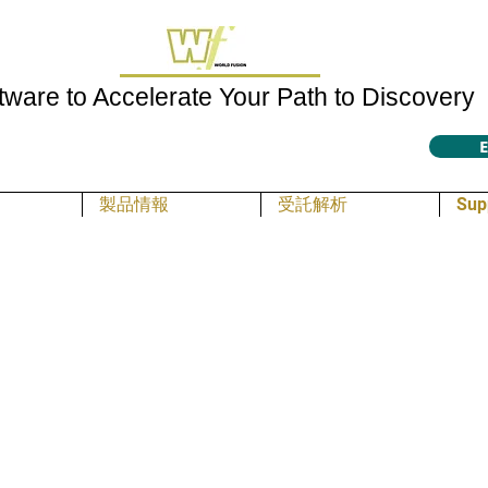
tware to Accelerate Your Path to Discovery
E
製品情報
受託解析
Sup