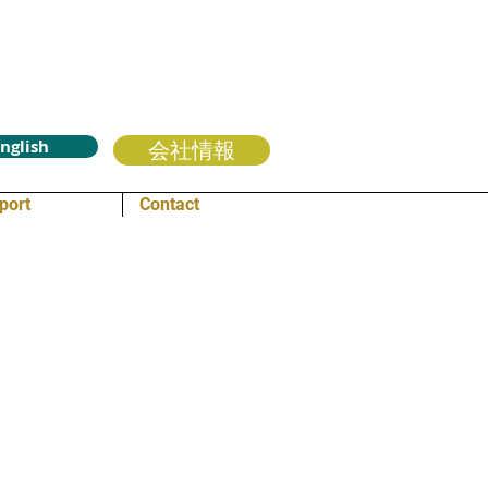
nglish
会社情報
port
Contact