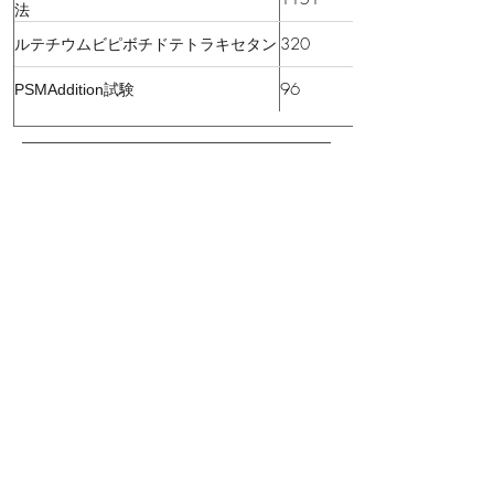
法
320
ルテチウムビピボチドテトラキセタン
96
PSMAddition試験