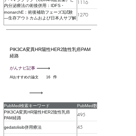
1116
内分泌療法の術後併用：IDFS・
DRFS・安全性
monarchE：術後補助フェーズ3試験
1270
—生存アウトカムおよび日本人サブ解
析
PIK3CA変異HR陽性HER2陰性乳癌PAM
経路
がんナビ記事
件
AIおすすめの論文
16
PubMed検索キーワード
PubMed数
PIK3CA変異HR陽性HER2陰性乳癌
495
PAM経路
45
gedatolisib併用療法