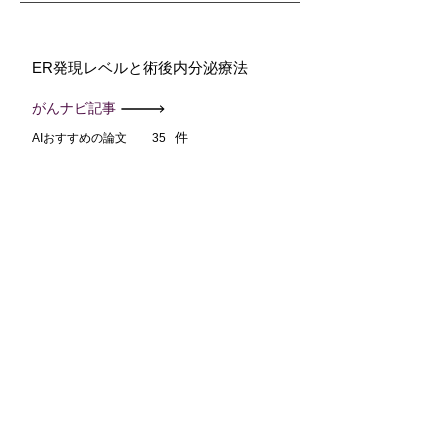
ER発現レベルと術後内分泌療法
がんナビ記事
件
AIおすすめの論文
35
PubMed検索キーワード
PubMed数
178
ER発現レベルと術後内分泌療法
2820
術後内分泌療法ER低発現乳癌
384
長期後ろ向きコホート乳癌ER発現