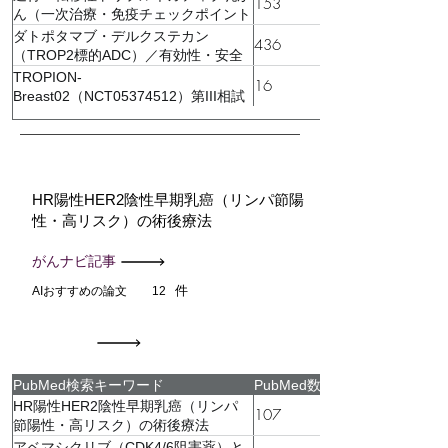
153
ん（一次治療・免疫チェックポイント
阻害薬関連）
ダトポタマブ・デルクステカン
436
（TROP2標的ADC）／有効性・安全
性・バイオマーカー
TROPION-
16
Breast02（NCT05374512）第III相試
験：日本人サブ解析（Dato-DXd vs 医
師選択化学療法、未治療進行TNBC）
HR陽性HER2陰性早期乳癌（リンパ節陽
性・高リスク）の術後療法
がんナビ記事
件
AIおすすめの論文
12
PubMed検索キーワード
PubMed数
HR陽性HER2陰性早期乳癌（リンパ
107
節陽性・高リスク）の術後療法
アベマシクリブ（CDK4/6阻害薬）と