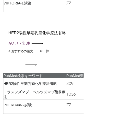
77
VIKTORIA-1試験
HER2陽性早期乳癌化学療法省略
がんナビ記事
件
AIおすすめの論文
40
PubMed検索キーワード
PubMed数
309
HER2陽性早期乳癌化学療法省略
トラスツズマブ・ペルツズマブ術前療
1036
法
77
PHERGain-2試験