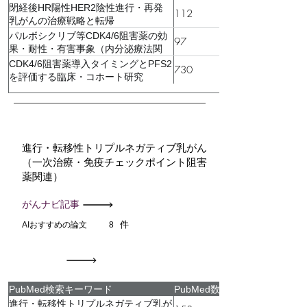
閉経後HR陽性HER2陰性進行・再発
112
乳がんの治療戦略と転帰
パルボシクリブ等CDK4/6阻害薬の効
97
果・耐性・有害事象（内分泌療法関
連）
CDK4/6阻害薬導入タイミングとPFS2
730
を評価する臨床・コホート研究
進行・転移性トリプルネガティブ乳がん
（一次治療・免疫チェックポイント阻害
薬関連）
がんナビ記事
件
AIおすすめの論文
8
PubMed検索キーワード
PubMed数
進行・転移性トリプルネガティブ乳が