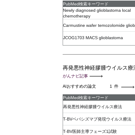
PubMed検索キーワード
Newly diagnosed glioblastoma local
chemotherapy
Carmustine wafer temozolomide glio
JCOG1703 MACS glioblastoma
再発悪性神経膠腫ウイルス療
がんナビ記事
AIおすすめの論文
1
件
PubMed検索キーワード
再発悪性神経膠腫ウイルス療法
T-BVベバシズマブ発現ウイルス療法
T-BV医師主導フェーズ1試験