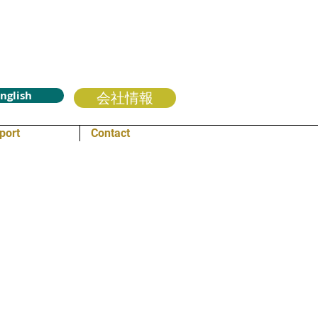
nglish
会社情報
port
Contact