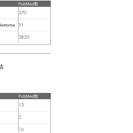
PubMed数
370
51
blastoma
3820
法
PubMed数
13
5
16