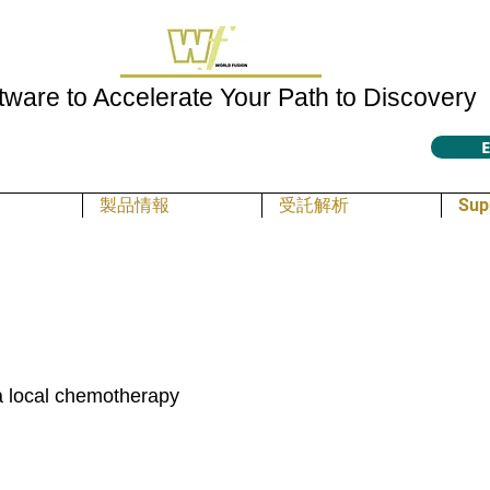
tware to Accelerate Your Path to Discovery
E
製品情報
受託解析
Sup
a local chemotherapy