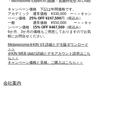
・Microbiome Expert AI (細菌・真菌特化型 AI Chat)
キャンペーン価格 下記は年間価格です。
アカデミック 通常価格 ¥330,000 ー＞＞キャン
ペーン価格
25% OFF ¥247,500
円（税込み）
一般 通常価格 ¥550,000 ー＞＞キャ
ンペーン価格
15% OFF ¥467,500
（税込み）
6か月、3か月の価格もご用意しておりますのでお気
軽にお問合せください。
Metagenome＠KIN V3 詳細とデモ版ダウンロード
＞＞
＠KIN WEB statの詳細とデモアカウント請求はこち
ら＞＞
キャンペーン価格と見積。ご購入はこちら＞＞
​会社案内
製品紹介
​個人情報ポリシー
​NEWS & INFO
学会情報
キャンペーン情報