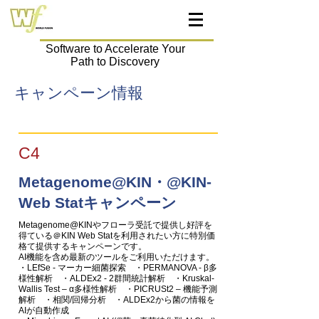
Software to Accelerate Your
Path to Discovery
キャンペーン情報
C4
Metagenome@KIN・@KIN-
Web Statキャンペーン
Metagenome@KINやフローラ受託で提供し好評を
得ている＠KIN Web Statを利用されたい方に特別価
格て提供するキャンペーンです。
AI機能を含め最新のツールをご利用いただけます。
・LEfSe - マーカー細菌探索 ・PERMANOVA - β多
様性解析 ・ALDEx2 - 2群間統計解析 ・Kruskal-
Wallis Test – α多様性解析 ・PICRUSt2 – 機能予測
解析 ・相関/回帰分析 ・ALDEx2から菌の情報を
AIが自動作成