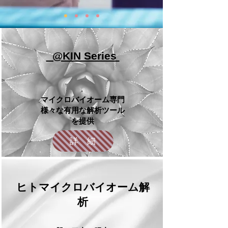
​ @KIN Series
マイクロバイオーム専門
様々な有用な解析ツール
を提供​
詳 細
​ヒトマイクロバイオーム解
析