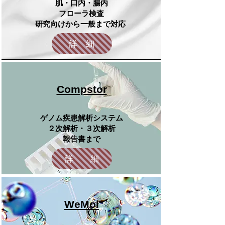
肌・口内・腸内
フローラ検査
研究向けから一般まで対応
詳 細
Compstor
ゲノム疾患解析システム
２次解析・３次解析
​報告書まで
詳 細
WeMol