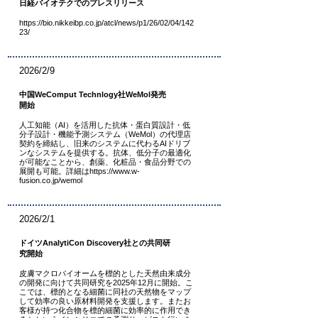
日経バイオテクでのプレスリリース
https://bio.nikkeibp.co.jp/atcl/news/p1/26/02/04/142
23/
2026/2/9
中国WeComput Technlogy社WeMol発売
開始
人工知能（AI）を活用した抗体・蛋白質設計・低
分子設計・機能予測システム（WeMol）の代理店
契約を締結し、旧来のシステムに代わるAIドリブ
ンなシステムを提供する。抗体、低分子の最適化
が可能なことから、創薬、化粧品・食品分野での
展開も可能。詳細は
https://www.w-
fusion.co.jp/wemol
2026/2/1
ドイツAnalytiCon Discovery社との共同研
究開始
皮膚マクロバイオームを標的とした天然由来成分
の開発に向けて共同研究を2025年12月に開始。こ
こでは、標的となる細菌に同社の天然物をマップ
して効率の良い原材料開発を支援します。またお
客様が持つ化合物を標的細菌に効率的に作用でき