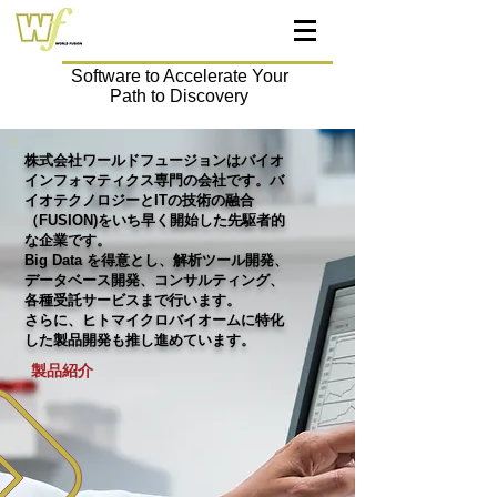
Software to Accelerate Your
Path to Discovery
株式会社ワールドフュージョンはバイオ
インフォマティクス専門の会社です。バ
イオテクノロジーとITの技術の融合
（FUSION)をいち早く開始した先駆者的
な企業です。
Big Data を得意とし、解析ツール開発、
データベース開発、コンサルティング、
各種受託サービスまで行います。
​さらに、ヒトマイクロバイオームに特化
した製品開発も推し進めています。
製品紹介