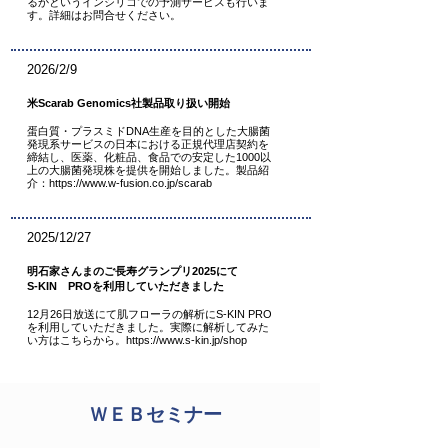
るかというインシリコでの予測サービスも行いま
す。詳細はお問合せください。
2026/2/9
米Scarab Genomics社製品取り扱い開始
蛋白質・プラスミドDNA生産を目的とした大腸菌
発現系サービスの日本における正規代理店契約を
締結し、医薬、化粧品、食品での安定した1000以
上の大腸菌発現株を提供を開始しました。製品紹
介：
https://www.w-fusion.co.jp/scarab
2025/12/27
明石家さんまのご長寿グランプリ2025にて
S-KIN PROを利用していただきました
12月26日放送にて肌フローラの解析にS-KIN PRO
を利用していただきました。実際に解析してみた
い方はこちらから。
https://www.s-kin.jp/shop
ＷＥＢセミナー