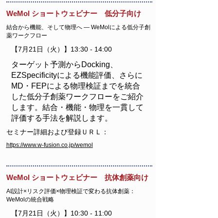
WeMol ショートウェビナー 低分子向け
結合から機能、そして物理へ ― WeMolによる低分子創
薬ワークフロー
【7月21日（火）】13:30 - 14:00
ターゲット予測からDocking、
EZSpecificityによる機能評価、さらに
MD・FEPによる物理検証までを統合
した低分子創薬ワークフローをご紹介
します。結合・機能・物理を一貫して
評価する手法を解説します。
セミナー詳細および登録ＵＲＬ：
https://www.w-fusion.co.jp/wemol
WeMol ショートウェビナー 抗体創薬向け
AI設計×リスク評価×物理検証で変わる抗体創薬：
WeMolの統合戦略
【7月21日（火）】10:30 - 11:00