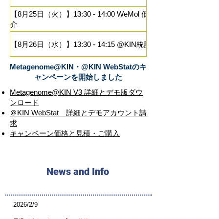
【8月25日（火）】13:30 - 14:00 WeMol 低分子向けのご紹
介
【8月26日（水）】13:30 - 14:15 @KIN統計解析
【8月26日（水）】15:00 - 16:00 CLC Genomics
Metagenome@KIN・@KIN WebStatのキ
Workbench
ャンペーンを開始しました
Metagenome@KIN V3 詳細とデモ版ダウ
【8月27日（木）】10:30 - 11:30 肌フローラ「S-KIN」
ンロード
＠KIN WebStat 詳細とデモアカウント請
【8月27日（木）】13:30 - 14:30 口内フローラ「COMA」
求
​キャンペーン価格と見積・ご購入
News and Info
2026/2/9